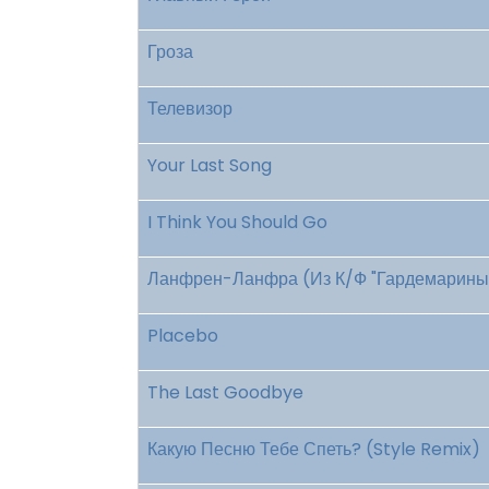
Гроза
Телевизор
Your Last Song
I Think You Should Go
Ланфрен-Ланфра (Из К/Ф "Гардемарины,
Placebo
The Last Goodbye
Какую Песню Тебе Спеть? (Style Remix)