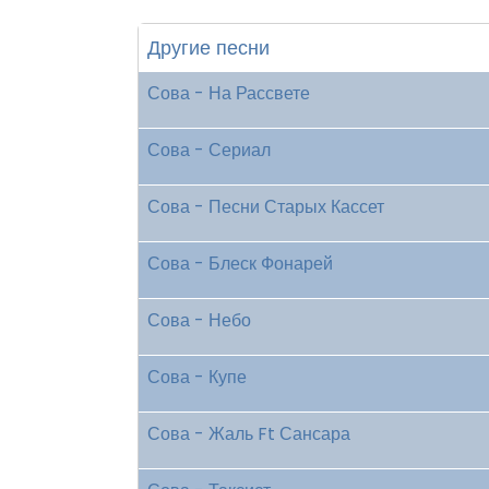
Другие песни
Сова - На Рассвете
Сова - Сериал
Сова - Песни Старых Кассет
Сова - Блеск Фонарей
Сова - Небо
Сова - Купе
Сова - Жаль Ft Сансара