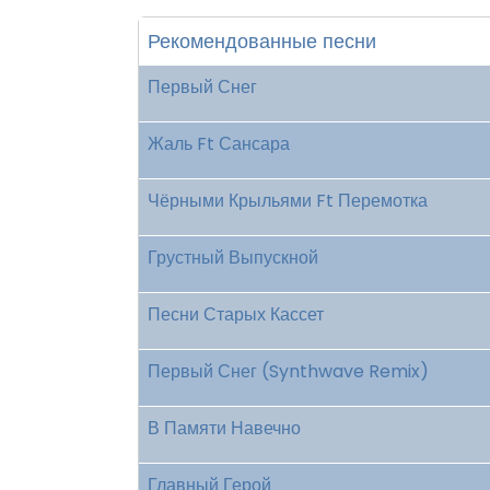
Рекомендованные песни
Первый Снег
Жаль Ft Сансара
Чёрными Крыльями Ft Перемотка
Грустный Выпускной
Песни Старых Кассет
Первый Снег (Synthwave Remix)
В Памяти Навечно
Главный Герой