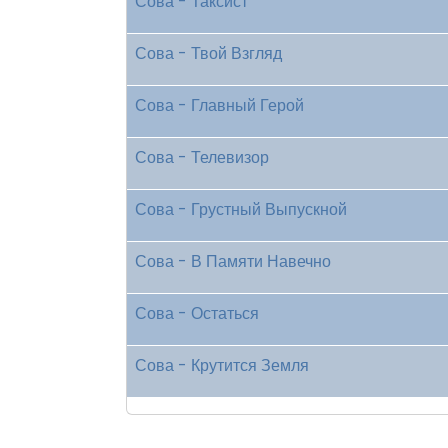
Сова - Таксист
Сова - Твой Взгляд
Сова - Главный Герой
Сова - Телевизор
Сова - Грустный Выпускной
Сова - В Памяти Навечно
Сова - Остаться
Сова - Крутится Земля